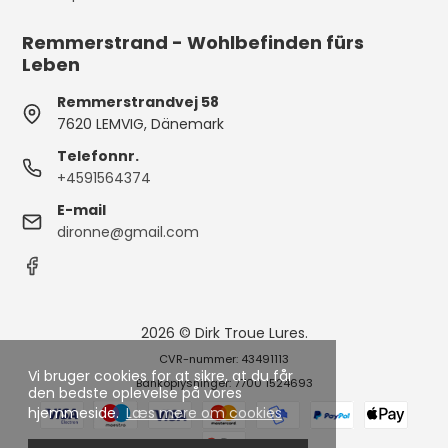
Remmerstrand - Wohlbefinden fürs
Leben
Remmerstrandvej 58
7620 LEMVIG, Dänemark
Telefonnr.
+4591564374
E-mail
dironne@gmail.com
2026 © Dirk Troue Lures.
CVR-nummer: 43491113
Vi bruger cookies for at sikre, at du får
Bankoplysninger: 7700 1524693
den bedste oplevelse på vores
hjemmeside.
Læs mere om cookies